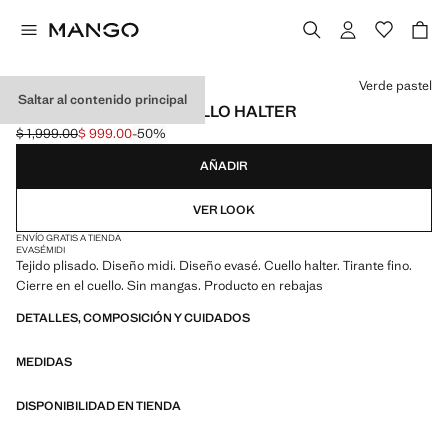
Selecciona un color
Verde pastel
Saltar al contenido principal
VESTIDO PLISADO CUELLO HALTER
$ 1,999.00
$ 999.00
-50%
Precio inicial tachado [$ 1,999.00 ]
Precio actual [$ 999.00 ]
AÑADIR
VER LOOK
ENVÍO GRATIS A TIENDA
EVASÉ
MIDI
Tejido plisado. Diseño midi. Diseño evasé. Cuello halter. Tirante fino.
Cierre en el cuello. Sin mangas. Producto en rebajas
DETALLES, COMPOSICIÓN Y CUIDADOS
MEDIDAS
DISPONIBILIDAD EN TIENDA