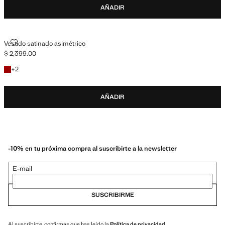
AÑADIR
VESTIDO SATINADO ASIMÉTRICO
Vestido satinado asimétrico
$ 2,399.00
Precio actual [$ 2,399.00 ]
+1 colores
+
2
AÑADIR
-10% en tu próxima compra al suscribirte a la newsletter
E-mail
SUSCRIBIRME
Al suscribirte, confirmas que has leído la
Política de privacidad
.