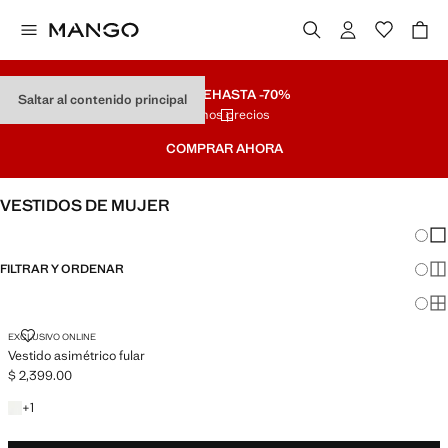
REMATE
HASTA -70%
Saltar al contenido principal
Últimos precios
COMPRAR AHORA
VESTIDOS DE MUJER
Cambi
Mos
FILTRAR Y ORDENAR
Mos
Mos
VESTIDO ASIMÉTRICO FULAR
EXCLUSIVO ONLINE
Vestido asimétrico fular
$ 2,399.00
Precio actual [$ 2,399.00 ]
+1 color
+
1