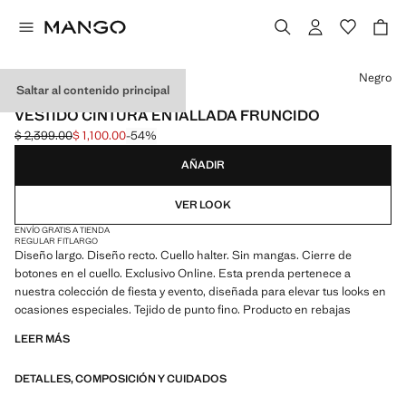
Selecciona un color
Negro
Saltar al contenido principal
EXCLUSIVO ONLINE
VESTIDO CINTURA ENTALLADA FRUNCIDO
$ 2,399.00
$ 1,100.00
-54%
Precio inicial tachado [$ 2,399.00 ]
Precio actual [$ 1,100.00 ]
AÑADIR
VER LOOK
ENVÍO GRATIS A TIENDA
REGULAR FIT
LARGO
Diseño largo. Diseño recto. Cuello halter. Sin mangas. Cierre de
botones en el cuello. Exclusivo Online. Esta prenda pertenece a
nuestra colección de fiesta y evento, diseñada para elevar tus looks en
ocasiones especiales. Tejido de punto fino. Producto en rebajas
LEER MÁS
DETALLES, COMPOSICIÓN Y CUIDADOS