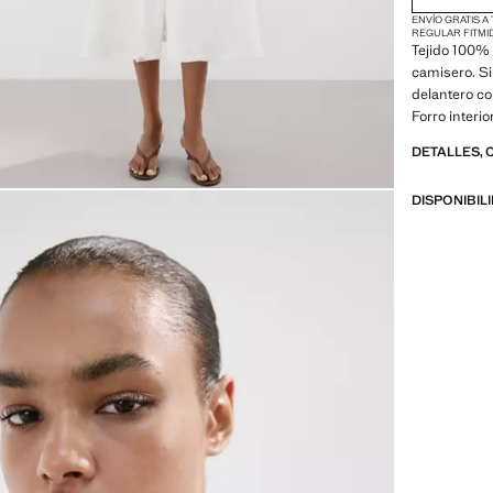
ENVÍO GRATIS A
REGULAR FIT
MI
Tejido 100% 
camisero. Si
delantero co
Forro interi
DETALLES, 
DISPONIBIL