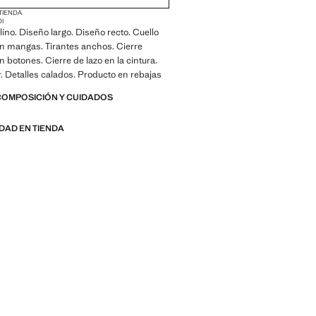
 TIENDA
DI
lino. Diseño largo. Diseño recto. Cuello
n mangas. Tirantes anchos. Cierre
n botones. Cierre de lazo en la cintura.
or. Detalles calados. Producto en rebajas
COMPOSICIÓN Y CUIDADOS
IDAD EN TIENDA