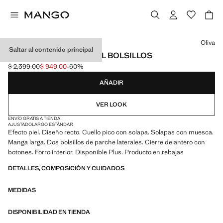
Selecciona un color
Oliva
Saltar al contenido principal
CHAQUETA EFECTO PIEL BOLSILLOS
$ 2,399.00
$ 949.00
-60%
Precio inicial tachado [$ 2,399.00 ]
Precio actual [$ 949.00 ]
AÑADIR
VER LOOK
ENVÍO GRATIS A TIENDA
AJUSTADO
LARGO ESTÁNDAR
Efecto piel. Diseño recto. Cuello pico con solapa. Solapas con muesca.
Manga larga. Dos bolsillos de parche laterales. Cierre delantero con
botones. Forro interior. Disponible Plus. Producto en rebajas
DETALLES, COMPOSICIÓN Y CUIDADOS
MEDIDAS
DISPONIBILIDAD EN TIENDA