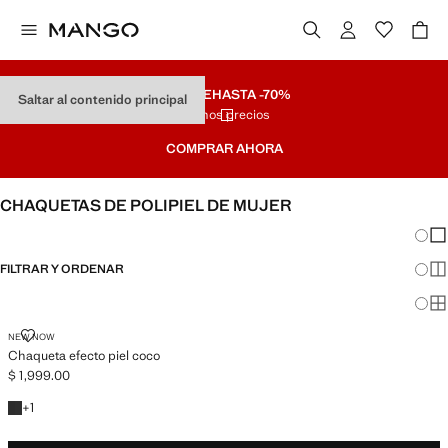
REMATE
HASTA -70%
Saltar al contenido principal
Últimos precios
COMPRAR AHORA
CHAQUETAS DE POLIPIEL DE MUJER
Cambi
Mos
FILTRAR Y ORDENAR
Mos
DISPONIBLE PLUS
Mos
CHAQUETA EFECTO PIEL COCO
NEW NOW
Chaqueta efecto piel coco
$ 1,999.00
Precio actual [$ 1,999.00 ]
+1 color
+
1