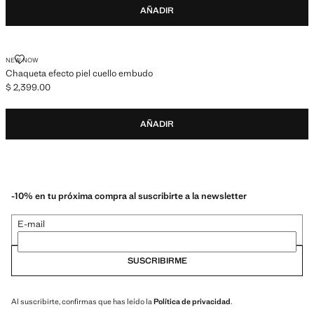
AÑADIR
CHAQUETA EFECTO PIEL CUELLO EMBUDO
NEW NOW
Chaqueta efecto piel cuello embudo
$ 2,399.00
Precio actual [$ 2,399.00 ]
AÑADIR
-10% en tu próxima compra al suscribirte a la newsletter
E-mail
SUSCRIBIRME
Al suscribirte, confirmas que has leído la
Política de privacidad
.