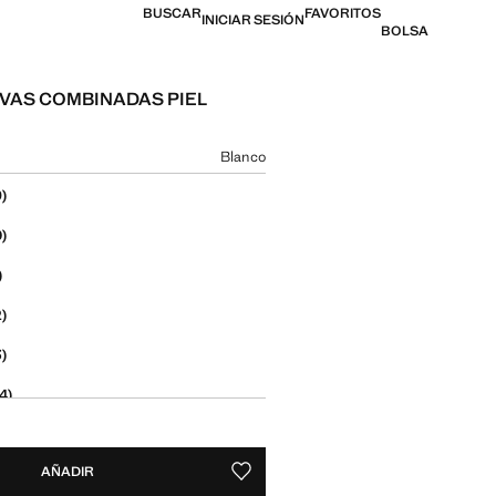
BUSCAR
FAVORITOS
INICIAR SESIÓN
BOLSA
VAS COMBINADAS PIEL
 [$ 2,399.00 ]
n color
Blanco
 talla
)
)
)
)
)
4)
5)
AÑADIR
6)
GUARDAR COMO FAVORITO