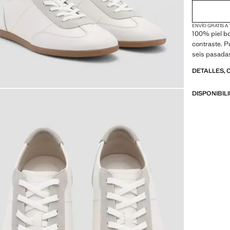
ENVÍO GRATIS A
100% piel b
contraste. 
seis pasada
DETALLES, 
DISPONIBIL