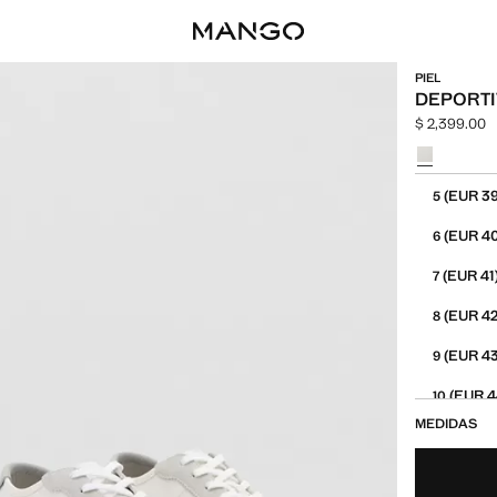
PIEL
DEPORTI
$ 2,399.00
Precio actual
Selecciona u
Selecciona tu
(EUR 39
5
(EUR 40
6
(EUR 41
7
(EUR 42
8
(EUR 43
9
(EUR 4
10
MEDIDAS
(EUR 4
11
(EUR 4
12