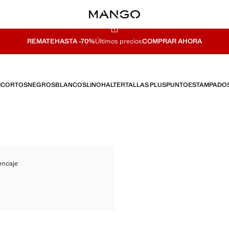
REMATE
HASTA -70%
Últimos precios
COMPRAR AHORA
I
CORTOS
NEGROS
BLANCOS
LINO
HALTER
TALLAS PLUS
PUNTO
ESTAMPADO
INADO ENCAJE
encaje
ATINADO ENCAJE
ATINADO ENCAJE
,999.00 ]
TINADO ENCAJE
TINADO ENCAJE