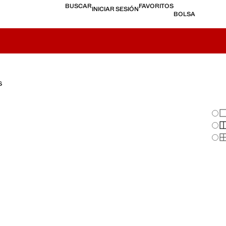
BUSCAR
FAVORITOS
INICIAR SESIÓN
BOLSA
S
Cam
Mo
Mo
Mo