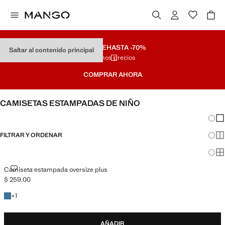
REMATE
HASTA -70%
Saltar al contenido principal
Últimos precios
COMPRAR AHORA
CAMISETAS ESTAMPADAS DE NIÑO
Cambi
Mos
FILTRAR Y ORDENAR
Mos
Mos
CAMISETA ESTAMPADA OVERSIZE PLUS
Camiseta estampada oversize plus
$ 259.00
Precio actual [$ 259.00 ]
+1 color
+
1
AÑADIR