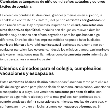
Camisetas estampadas de niño con diseños actuales y colores
fáciles de combinar
La colección combina ilustraciones, gráficos y mensajes en el pecho, la
espalda o a contraste en el lateral, incluyendo
camisetas serigrafiadas
de
inspiración actual. Hay propuestas inspiradas en el surf,
camisetas con
aires deportivos tipo fútbol
, modelos con dibujos en relieve o detalles
bordados, y opciones con efecto degradado para los que buscan algo
diferente. Entre los diseños imprescindibles no puede faltar la clásica
camiseta blanca
o la versátil
camiseta azul
, perfectas para combinar con
cualquier pantalón. Los colores van desde los clásicos blanco, azul marino o
gris vigoré hasta tonos más llamativos como la
camiseta verde
, además de
tonos cereza, rosa o amarillo pastel.
Diseños cómodos para el colegio, cumpleaños,
vacaciones y escapadas
Estas
camisetas básicas de niño
estampadas funcionan tanto para el día a
día del colegio como para planes de fin de semana, cumpleaños, vacaciones
o escapadas a la playa. Las versiones
camisetas pre-teen de niño
, con
patrones algo más relajados y prints más gráficos, son perfectas para
cuando empieza a definir su propio estilo, mientras que las de corte boxy y
surf encajan muy bien en looks urbanos con
vaqueros
o
bermudas
. Si