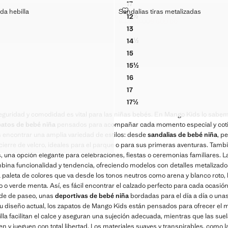
17
EFECTO ANTE HEBILLA
BAILARINAS METALIZADAS L
ETALIZADA HEBILLA
SANDALIAS TIRAS METALIZADAS
da hebilla
Sandalias tiras metalizadas
Tallas
17½
12
EFECTO ANTE HEBILLA
BAILARINAS METALIZADAS L
METALIZADA HEBILLA
SANDALIAS TIRAS METALIZA
$ 1,099.00
$ 609.00
99.00 ]
Precio inicial tachado [$ 1,099.00 ]
Precio actual [$ 609.00 ]
18
13
EFECTO ANTE HEBILLA
BAILARINAS METALIZADAS L
METALIZADA HEBILLA
SANDALIAS TIRAS METALIZA
18½
14
BAILARINAS METALIZADAS 
METALIZADA HEBILLA
SANDALIAS TIRAS METALIZA
19
15
BAILARINAS METALIZADAS L
METALIZADA HEBILLA
SANDALIAS TIRAS METALIZA
15½
METALIZADA HEBILLA
SANDALIAS TIRAS METALIZ
16
METALIZADA HEBILLA
SANDALIAS TIRAS METALIZA
17
METALIZADA HEBILLA
SANDALIAS TIRAS METALIZA
17½
METALIZADA HEBILLA
SANDALIAS TIRAS METALIZ
eguridad y comodidad es vital para las niñas bebés. En Mango Kids lo sabem
METALIZADA HEBILLA
patos de bebé niña
pensados para acompañar cada momento especial y coti
METALIZADA HEBILLA
 encontrar una amplia variedad de estilos: desde
sandalias de bebé niña
, p
METALIZADA HEBILLA
 cierre de velcro, ideales para el parque o para sus primeras aventuras. Tam
es, una opción elegante para celebraciones, fiestas o ceremonias familiares. 
na funcionalidad y tendencia, ofreciendo modelos con detalles metalizados,
aleta de colores que va desde los tonos neutros como arena y blanco roto,
o o verde menta. Así, es fácil encontrar el calzado perfecto para cada ocasió
rde de paseo, unas
deportivas de bebé niña
bordadas para el día a día o una
 diseño actual, los zapatos de Mango Kids están pensados para ofrecer el m
lla facilitan el calce y aseguran una sujeción adecuada, mientras que las suel
n y jueguen con total libertad. Los materiales suaves y transpirables, como la