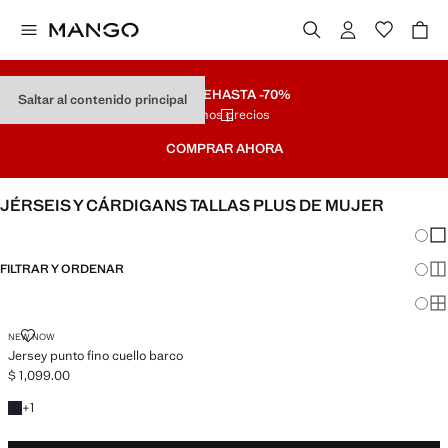
REMATE
HASTA -70%
Saltar al contenido principal
Últimos precios
COMPRAR AHORA
JÉRSEIS Y CÁRDIGANS TALLAS PLUS DE MUJER
Cambi
Mos
FILTRAR Y ORDENAR
Mos
DISPONIBLE PLUS
Mos
JERSEY PUNTO FINO CUELLO BARCO
NEW NOW
Jersey punto fino cuello barco
$ 1,099.00
Precio actual [$ 1,099.00 ]
+1 color
+
1