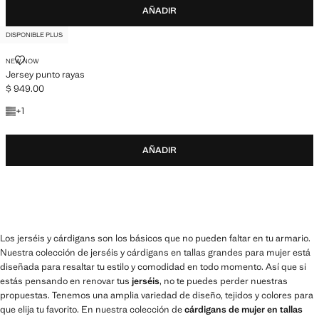
AÑADIR
DISPONIBLE PLUS
JERSEY PUNTO RAYAS
NEW NOW
Jersey punto rayas
$ 949.00
Precio actual [$ 949.00 ]
+1 color
+
1
AÑADIR
Los jerséis y cárdigans son los básicos que no pueden faltar en tu armario.
Nuestra colección de jerséis y cárdigans en tallas grandes para mujer está
diseñada para resaltar tu estilo y comodidad en todo momento. Así que si
estás pensando en renovar tus
jerséis
, no te puedes perder nuestras
propuestas. Tenemos una amplia variedad de diseño, tejidos y colores para
que elija tu favorito. En nuestra colección de
cárdigans de mujer en tallas