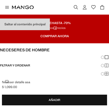
REMATE
HASTA -70%
Saltar al contenido principal
Últimos precios
COMPRAR AHORA
NECESERES DE HOMBRE
Cambi
Mos
FILTRAR Y ORDENAR
Mos
Mos
NECESER DETALLE ASA
Neceser detalle asa
$ 1,099.00
Precio actual [$ 1,099.00 ]
AÑADIR