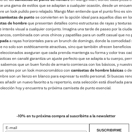
ce una gama de estilos que se adaptan a cualquier ocasión, desde un encuen
re un look pulido pero relajado. Mango Man entiende que el punto fino es sinó
camisetas de punto
se convierten en la opción ideal para aquellos días en lo
etas de hombre
que presentan detalles como estructuras de rayas y texturas 
nterés visual a cualquier conjunto. Imagina una tarde de paseo por la ciud
lancos, combinada con unos chinos y zapatillas para un outfit casual que no 
mpada
a rayas horizontales para un brunch de domingo, donde la comodidad s
no solo son estéticamente atractivas, sino que también ofrecen beneficios p
os seleccionados aseguran que cada prenda mantenga su forma y color tras ca
ásticas en canalé garantiza un ajuste perfecto que se adapta a tu cuerpo, pe
 sabemos que un buen fondo de armario comienza con los básicos, y nuestr
 que optes por un look monocromático con
camisetas de hombre básicas
o de
bre son un lienzo en blanco para expresar tu estilo personal. Si buscas ren
s añadir un nuevo favorito a tu repertorio, esta selección está diseñada par
a colección hoy y encuentra tu próxima camiseta de punto esencial.
-10% en tu próxima compra al suscribirte a la newsletter
E-mail
SUSCRIBIRME