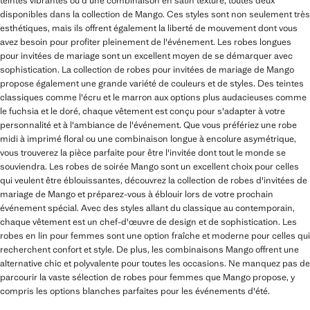
teintes vibrantes ou d'une combinaison en satin texturé, toutes deux
disponibles dans la collection de Mango. Ces styles sont non seulement très
esthétiques, mais ils offrent également la liberté de mouvement dont vous
avez besoin pour profiter pleinement de l'événement. Les robes longues
pour invitées de mariage sont un excellent moyen de se démarquer avec
sophistication. La collection de robes pour invitées de mariage de Mango
propose également une grande variété de couleurs et de styles. Des teintes
classiques comme l'écru et le marron aux options plus audacieuses comme
le fuchsia et le doré, chaque vêtement est conçu pour s'adapter à votre
personnalité et à l'ambiance de l'événement. Que vous préfériez une robe
midi à imprimé floral ou une combinaison longue à encolure asymétrique,
vous trouverez la pièce parfaite pour être l'invitée dont tout le monde se
souviendra. Les robes de soirée Mango sont un excellent choix pour celles
qui veulent être éblouissantes, découvrez la collection de robes d'invitées de
mariage de Mango et préparez-vous à éblouir lors de votre prochain
événement spécial. Avec des styles allant du classique au contemporain,
chaque vêtement est un chef-d'œuvre de design et de sophistication. Les
robes en lin pour femmes sont une option fraîche et moderne pour celles qui
recherchent confort et style. De plus, les combinaisons Mango offrent une
alternative chic et polyvalente pour toutes les occasions. Ne manquez pas de
parcourir la vaste sélection de robes pour femmes que Mango propose, y
compris les options blanches parfaites pour les événements d'été.