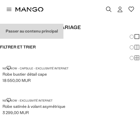
ROBES D'INVITÉES DE MARIAGE
Passer au contenu principal
Chang
Aff
FILTRER ET TRIER
Aff
Af
ROBE BUSTIER DÉTAIL CAPE
NEW NOW - CAPSULE - EXCLUSIVITÉ INTERNET
Robe bustier détail cape
18 550,00 MUR
Prix actuel [18 550,00 MUR ]
ROBE SATINÉE À VOLANT ASYMÉTRIQUE
NEW NOW - EXCLUSIVITÉ INTERNET
Robe satinée à volant asymétrique
3 299,00 MUR
Prix actuel [3 299,00 MUR ]