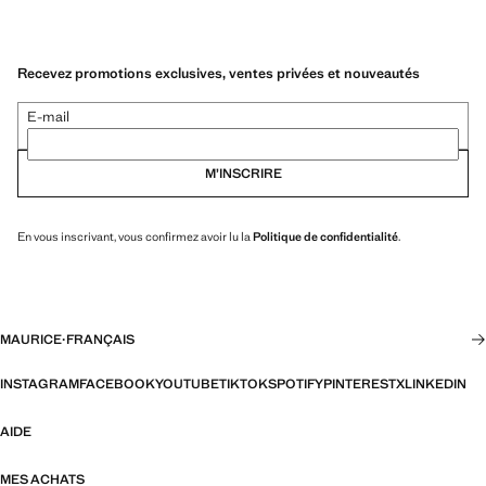
Recevez promotions exclusives, ventes privées et nouveautés
E-mail
M’INSCRIRE
En vous inscrivant, vous confirmez avoir lu la
Politique de confidentialité
.
MAURICE
·
FRANÇAIS
INSTAGRAM
FACEBOOK
YOUTUBE
TIKTOK
SPOTIFY
PINTEREST
X
LINKEDIN
AIDE
MES ACHATS