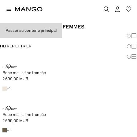
ROBES BLANCHES POUR FEMMES
Passer au contenu principal
Chang
Aff
FILTRER ET TRIER
Aff
Af
ROBE MAILLE FINE FRONCÉE
NEW NOW
Robe maille fine froncée
2 699,00 MUR
Prix actuel [2 699,00 MUR ]
Sable
+1 couleur
+
1
ROBE MAILLE FINE FRONCÉE
NEW NOW
Robe maille fine froncée
2 699,00 MUR
Prix actuel [2 699,00 MUR ]
Kaki
+1 couleur
+
1