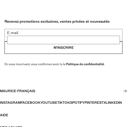
Recevez promotions exclusives, ventes privées et nouveautés
E-mail
M’INSCRIRE
En vous inscrivant, vous confirmez avoir lu la
Politique de confidentialité
.
MAURICE
·
FRANÇAIS
INSTAGRAM
FACEBOOK
YOUTUBE
TIKTOK
SPOTIFY
PINTEREST
X
LINKEDIN
AIDE