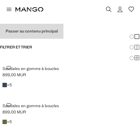
TONGS POUR GARÇONS
Passer au contenu principal
Chang
Aff
FILTRER ET TRIER
Aff
Af
SANDALES EN GOMME À BOUCLES
Sandales en gomme à boucles
899,00 MUR
Prix actuel [899,00 MUR ]
Bleu marine
+5 couleurs
+
5
SANDALES EN GOMME À BOUCLES
Sandales en gomme à boucles
899,00 MUR
Prix actuel [899,00 MUR ]
Kaki
+5 couleurs
+
5