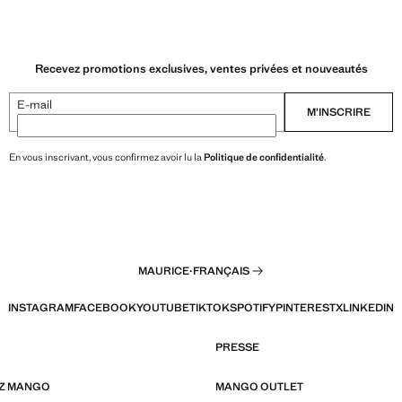
Recevez promotions exclusives, ventes privées et nouveautés
E-mail
M’INSCRIRE
En vous inscrivant, vous confirmez avoir lu la
Politique de confidentialité
.
MAURICE
·
FRANÇAIS
INSTAGRAM
FACEBOOK
YOUTUBE
TIKTOK
SPOTIFY
PINTEREST
X
LINKEDIN
PRESSE
EZ MANGO
MANGO OUTLET