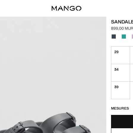
SANDALE
899,00 MU
Prix actuel 
Choisissez u
Couleur Ble
Couleu
29
34
39
DERNIÈRES UNI
NON DISPONIB
MESURES