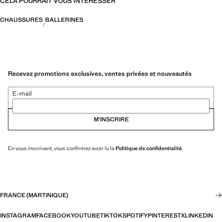
CELA POURRAIT VOUS INTÉRESSER
CHAUSSURES
BALLERINES
Recevez promotions exclusives, ventes privées et nouveautés
E-mail
M’INSCRIRE
En vous inscrivant, vous confirmez avoir lu la
Politique de confidentialité
.
FRANCE (MARTINIQUE)
INSTAGRAM
FACEBOOK
YOUTUBE
TIKTOK
SPOTIFY
PINTEREST
X
LINKEDIN