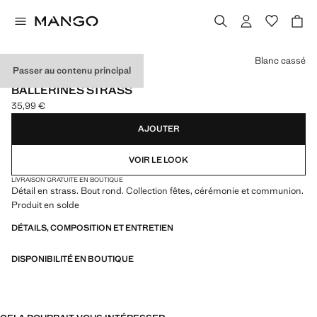
Choisissez une couleur
Blanc cassé
Passer au contenu principal
CELEBRATION
BALLERINES STRASS
35,99 €
Prix actuel [35,99 € ]
AJOUTER
VOIR LE LOOK
LIVRAISON GRATUITE EN BOUTIQUE
Détail en strass. Bout rond. Collection fêtes, cérémonie et communion.
Produit en solde
DÉTAILS, COMPOSITION ET ENTRETIEN
DISPONIBILITÉ EN BOUTIQUE