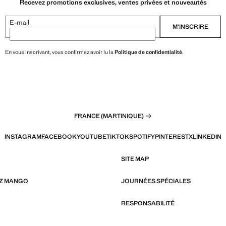
Recevez promotions exclusives, ventes privées et nouveautés
E-mail
M’INSCRIRE
En vous inscrivant, vous confirmez avoir lu la
Politique de confidentialité
.
FRANCE (MARTINIQUE)
INSTAGRAM
FACEBOOK
YOUTUBE
TIKTOK
SPOTIFY
PINTEREST
X
LINKEDIN
SITE MAP
EZ MANGO
JOURNÉES SPÉCIALES
RESPONSABILITÉ