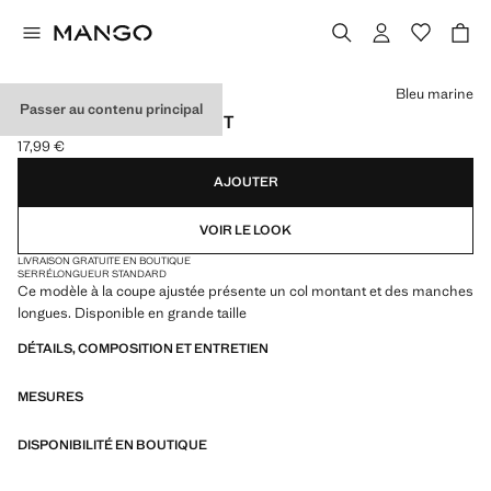
Choisissez une couleur
Bleu marine
Passer au contenu principal
T-SHIRT À COL MONTANT
17,99 €
Prix actuel [17,99 € ]
AJOUTER
VOIR LE LOOK
LIVRAISON GRATUITE EN BOUTIQUE
SERRÉ
LONGUEUR STANDARD
Ce modèle à la coupe ajustée présente un col montant et des manches
longues. Disponible en grande taille
DÉTAILS, COMPOSITION ET ENTRETIEN
MESURES
DISPONIBILITÉ EN BOUTIQUE