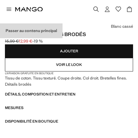
Choisissez une couleur
Blanc cassé
Passer au contenu principal
DÉBARDEUR À DÉTAILS BRODÉS
15,99 €
12,99 €
-19 %
Prix initial barré [15,99 € ]
Prix actuel [12,99 € ]
AJOUTER
VOIR LE LOOK
LIVRAISON GRATUITE EN BOUTIQUE
Tissu de coton. Tissu texturé. Coupe droite. Col droit. Bretelles fines.
Détails brodés
DÉTAILS, COMPOSITION ET ENTRETIEN
MESURES
DISPONIBILITÉ EN BOUTIQUE