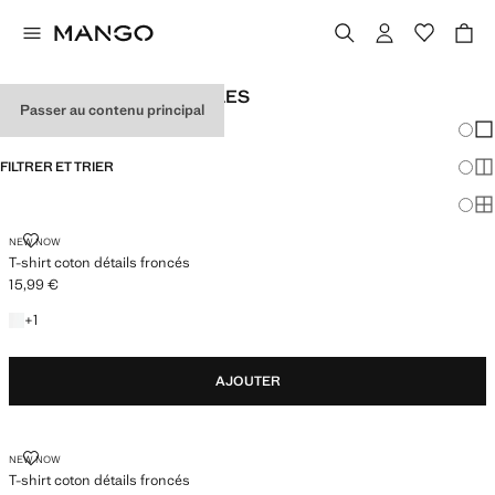
T-SHIRTS UNIS POUR FILLES
Passer au contenu principal
Chang
Aff
FILTRER ET TRIER
Aff
Af
T-SHIRT COTON DÉTAILS FRONCÉS
NEW NOW
T-shirt coton détails froncés
15,99 €
Prix actuel [15,99 € ]
+1 couleur
+
1
AJOUTER
T-SHIRT COTON DÉTAILS FRONCÉS
NEW NOW
T-shirt coton détails froncés