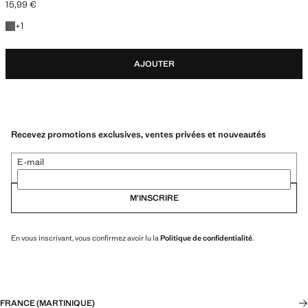
15,99 €
Prix actuel [15,99 € ]
+1 couleur
+
1
AJOUTER
Recevez promotions exclusives, ventes privées et nouveautés
E-mail
M’INSCRIRE
En vous inscrivant, vous confirmez avoir lu la
Politique de confidentialité
.
FRANCE (MARTINIQUE)