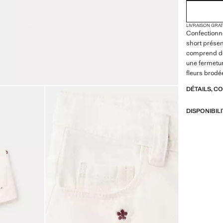
LIVRAISON GRA
Confectionné
short présen
comprend de
une fermetur
fleurs brodé
DÉTAILS, C
DISPONIBIL