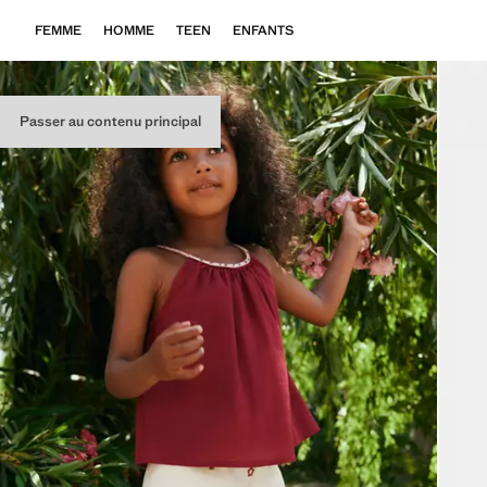
FEMME
HOMME
TEEN
ENFANTS
Passer au contenu principal