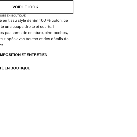
VOIR LE LOOK
TUITE EN BOUTIQUE
 en tissu style denim 100 % coton, ce
te une coupe droite et courte. Il
s passants de ceinture, cinq poches,
e zippée avec bouton et des détails de
es
OMPOSITION ET ENTRETIEN
ITÉ EN BOUTIQUE