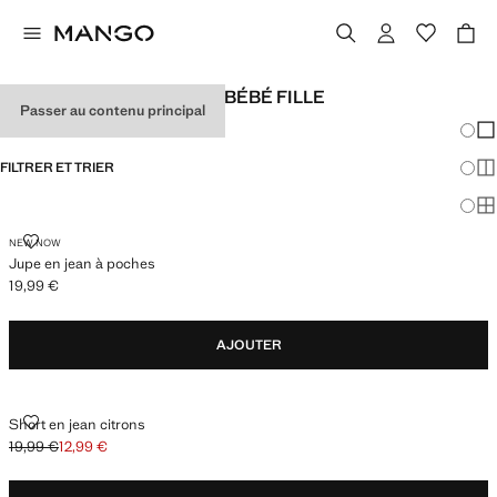
SHORTS ET JUPES POUR BÉBÉ FILLE
Passer au contenu principal
Chang
Aff
FILTRER ET TRIER
Aff
Af
JUPE EN JEAN À POCHES
NEW NOW
Jupe en jean à poches
19,99 €
Prix actuel [19,99 € ]
AJOUTER
SHORT EN JEAN CITRONS
Short en jean citrons
19,99 €
12,99 €
Prix initial barré [19,99 € ]
Prix actuel [12,99 € ]