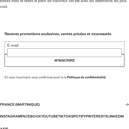
bébés filles et faites le plein de fraîcheur cet été avec les vêtements les plus
cool.
Recevez promotions exclusives, ventes privées et nouveautés
E-mail
M’INSCRIRE
En vous inscrivant, vous confirmez avoir lu la
Politique de confidentialité
.
FRANCE (MARTINIQUE)
INSTAGRAM
FACEBOOK
YOUTUBE
TIKTOK
SPOTIFY
PINTEREST
X
LINKEDIN