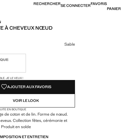
RECHERCHER
FAVORIS
SE CONNECTER
PANIER
N
TE À CHEVEUX NŒUD
9,99 € ]
ne couleur
Sable
IQUE
ible. Je le veux !
TÉS !
LE. JE LE VEUX !
AJOUTER AUX FAVORIS
VOIR LE LOOK
TUITE EN BOUTIQUE
e de coton et de lin. Forme de nœud.
heveux. Collection fêtes, cérémonie et
Produit en solde
OMPOSITION ET ENTRETIEN