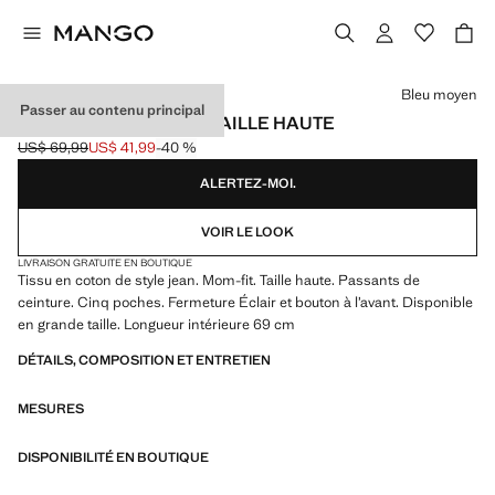
Choisissez une couleur
Bleu moyen
Passer au contenu principal
JEAN MOM2000 MOM TAILLE HAUTE
US$ 69,99
US$ 41,99
-40 %
Prix initial barré [US$ 69,99 ]
Prix actuel [US$ 41,99 ]
ALERTEZ-MOI.
VOIR LE LOOK
LIVRAISON GRATUITE EN BOUTIQUE
Tissu en coton de style jean. Mom-fit. Taille haute. Passants de
ceinture. Cinq poches. Fermeture Éclair et bouton à l’avant. Disponible
en grande taille. Longueur intérieure 69 cm
DÉTAILS, COMPOSITION ET ENTRETIEN
MESURES
DISPONIBILITÉ EN BOUTIQUE