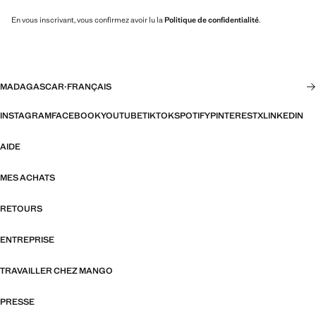
En vous inscrivant, vous confirmez avoir lu la
Politique de confidentialité
.
MADAGASCAR
·
FRANÇAIS
INSTAGRAM
FACEBOOK
YOUTUBE
TIKTOK
SPOTIFY
PINTEREST
X
LINKEDIN
AIDE
MES ACHATS
RETOURS
ENTREPRISE
TRAVAILLER CHEZ MANGO
PRESSE