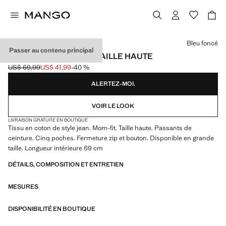
Choisissez une couleur
Bleu foncé
Passer au contenu principal
JEAN MOM2000 MOM TAILLE HAUTE
US$ 69,99
US$ 41,99
-40 %
Prix initial barré [US$ 69,99 ]
Prix actuel [US$ 41,99 ]
ALERTEZ-MOI.
VOIR LE LOOK
LIVRAISON GRATUITE EN BOUTIQUE
Tissu en coton de style jean. Mom-fit. Taille haute. Passants de
ceinture. Cinq poches. Fermeture zip et bouton. Disponible en grande
taille. Longueur intérieure 69 cm
DÉTAILS, COMPOSITION ET ENTRETIEN
MESURES
DISPONIBILITÉ EN BOUTIQUE