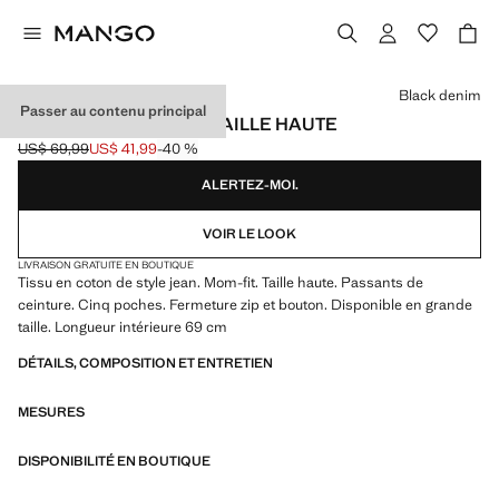
Choisissez une couleur
Black denim
Passer au contenu principal
JEAN MOM2000 MOM TAILLE HAUTE
US$ 69,99
US$ 41,99
-40 %
Prix initial barré [US$ 69,99 ]
Prix actuel [US$ 41,99 ]
ALERTEZ-MOI.
VOIR LE LOOK
LIVRAISON GRATUITE EN BOUTIQUE
Tissu en coton de style jean. Mom-fit. Taille haute. Passants de
ceinture. Cinq poches. Fermeture zip et bouton. Disponible en grande
taille. Longueur intérieure 69 cm
DÉTAILS, COMPOSITION ET ENTRETIEN
MESURES
DISPONIBILITÉ EN BOUTIQUE