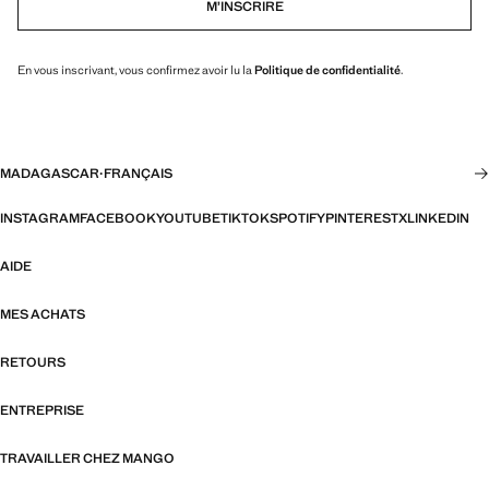
M’INSCRIRE
En vous inscrivant, vous confirmez avoir lu la
Politique de confidentialité
.
MADAGASCAR
·
FRANÇAIS
INSTAGRAM
FACEBOOK
YOUTUBE
TIKTOK
SPOTIFY
PINTEREST
X
LINKEDIN
AIDE
MES ACHATS
RETOURS
ENTREPRISE
TRAVAILLER CHEZ MANGO