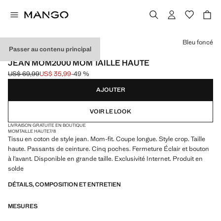
Choisissez une couleur
Bleu foncé
Passer au contenu principal
EXCLUSIVITÉ INTERNET
JEAN MOM2000 MOM TAILLE HAUTE
US$ 69,99
US$ 35,99
-49 %
Prix initial barré [US$ 69,99 ]
Prix actuel [US$ 35,99 ]
AJOUTER
VOIR LE LOOK
LIVRAISON GRATUITE EN BOUTIQUE
MOM
TAILLE HAUTE
7/8
Tissu en coton de style jean. Mom-fit. Coupe longue. Style crop. Taille
haute. Passants de ceinture. Cinq poches. Fermeture Éclair et bouton
à l’avant. Disponible en grande taille. Exclusivité Internet. Produit en
solde
DÉTAILS, COMPOSITION ET ENTRETIEN
MESURES