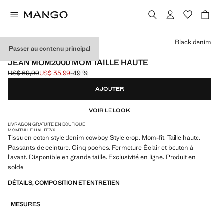
Choisissez une couleur
Black denim
Passer au contenu principal
EXCLUSIVITÉ INTERNET
JEAN MOM2000 MOM TAILLE HAUTE
US$ 69,99
US$ 35,99
-49 %
Prix initial barré [US$ 69,99 ]
Prix actuel [US$ 35,99 ]
AJOUTER
VOIR LE LOOK
LIVRAISON GRATUITE EN BOUTIQUE
MOM
TAILLE HAUTE
7/8
Tissu en coton style denim cowboy. Style crop. Mom-fit. Taille haute.
Passants de ceinture. Cinq poches. Fermeture Éclair et bouton à
l’avant. Disponible en grande taille. Exclusivité en ligne. Produit en
solde
DÉTAILS, COMPOSITION ET ENTRETIEN
MESURES