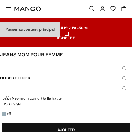
SOLDES
JUSQU'À -50 %
Passer au contenu principal
ACHETER
JEANS MOM POUR FEMME
VOIR TOUT
WIDE LEG
Chang
Aff
FILTRER ET TRIER
Aff
DISPONIBLE PLUS
Af
JEAN NEWMOM CONFORT TAILLE HAUTE
Jean Newmom confort taille haute
US$ 69,99
Prix actuel [US$ 69,99 ]
+3 couleurs
+
3
AJOUTER