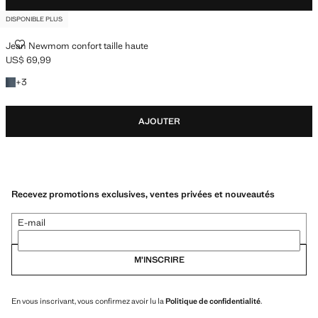
DISPONIBLE PLUS
JEAN NEWMOM CONFORT TAILLE HAUTE
Jean Newmom confort taille haute
US$ 69,99
Prix actuel [US$ 69,99 ]
+3 couleurs
+
3
AJOUTER
Recevez promotions exclusives, ventes privées et nouveautés
E-mail
M’INSCRIRE
En vous inscrivant, vous confirmez avoir lu la
Politique de confidentialité
.