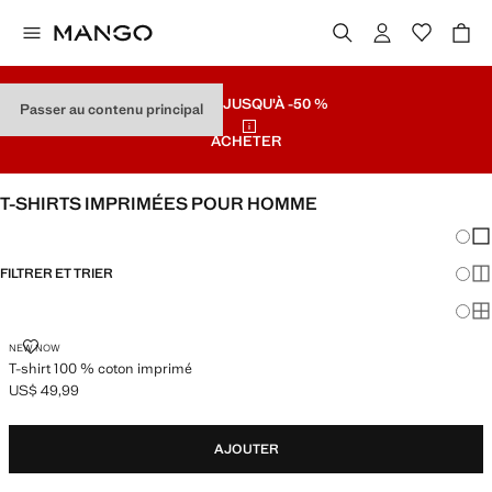
SOLDES
JUSQU'À -50 %
Passer au contenu principal
ACHETER
T-SHIRTS IMPRIMÉES POUR HOMME
Chang
Aff
FILTRER ET TRIER
Aff
Af
T-SHIRT 100 % COTON IMPRIMÉ
NEW NOW
T-shirt 100 % coton imprimé
US$ 49,99
Prix actuel [US$ 49,99 ]
AJOUTER