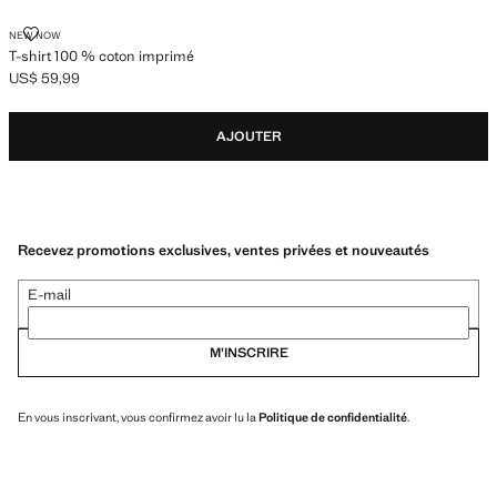
T-SHIRT 100 % COTON IMPRIMÉ
NEW NOW
T-shirt 100 % coton imprimé
US$ 59,99
Prix actuel [US$ 59,99 ]
AJOUTER
Recevez promotions exclusives, ventes privées et nouveautés
E-mail
M’INSCRIRE
En vous inscrivant, vous confirmez avoir lu la
Politique de confidentialité
.