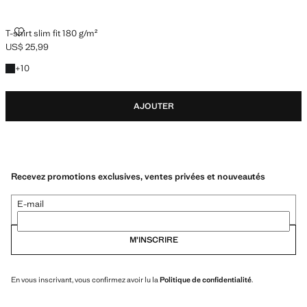
T-SHIRT SLIM FIT 180 G/M²
T-shirt slim fit 180 g/m²
US$ 25,99
Prix actuel [US$ 25,99 ]
+10 couleurs
+
10
AJOUTER
Recevez promotions exclusives, ventes privées et nouveautés
E-mail
M’INSCRIRE
En vous inscrivant, vous confirmez avoir lu la
Politique de confidentialité
.