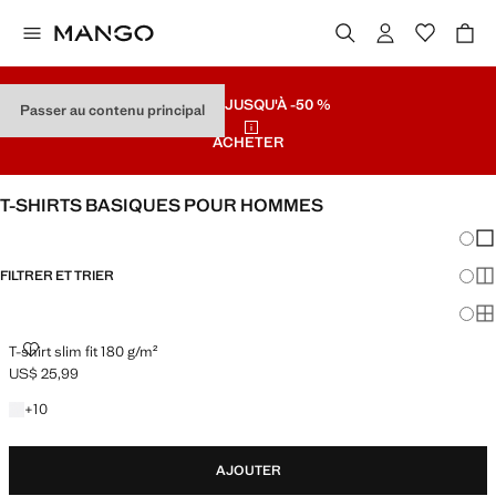
SOLDES
JUSQU'À -50 %
Passer au contenu principal
ACHETER
T-SHIRTS BASIQUES POUR HOMMES
Chang
Aff
FILTRER ET TRIER
Aff
Af
T-SHIRT SLIM FIT 180 G/M²
T-shirt slim fit 180 g/m²
US$ 25,99
Prix actuel [US$ 25,99 ]
+10 couleurs
+
10
AJOUTER