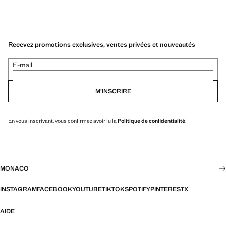
Recevez promotions exclusives, ventes privées et nouveautés
E-mail
M’INSCRIRE
En vous inscrivant, vous confirmez avoir lu la
Politique de confidentialité
.
MONACO
INSTAGRAM
FACEBOOK
YOUTUBE
TIKTOK
SPOTIFY
PINTEREST
X
AIDE