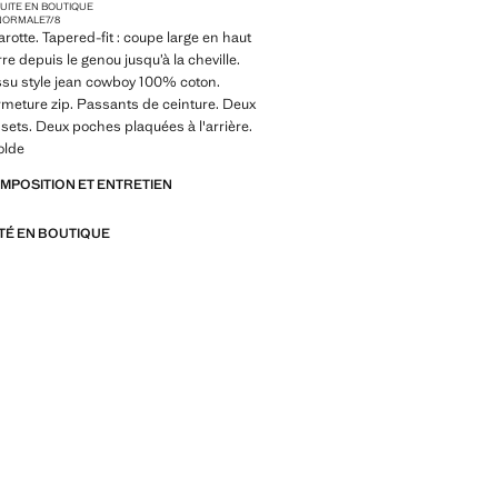
TUITE EN BOUTIQUE
 NORMALE
7/8
rotte. Tapered-fit : coupe large en haut
re depuis le genou jusqu’à la cheville.
ssu style jean cowboy 100% coton.
rmeture zip. Passants de ceinture. Deux
ets. Deux poches plaquées à l'arrière.
olde
OMPOSITION ET ENTRETIEN
ITÉ EN BOUTIQUE