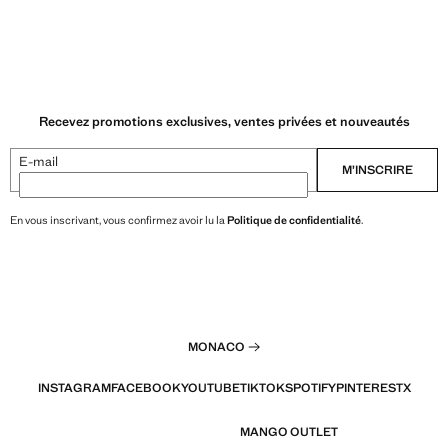
Recevez promotions exclusives, ventes privées et nouveautés
E-mail
M’INSCRIRE
En vous inscrivant, vous confirmez avoir lu la
Politique de confidentialité
.
MONACO
INSTAGRAM
FACEBOOK
YOUTUBE
TIKTOK
SPOTIFY
PINTEREST
X
MANGO OUTLET