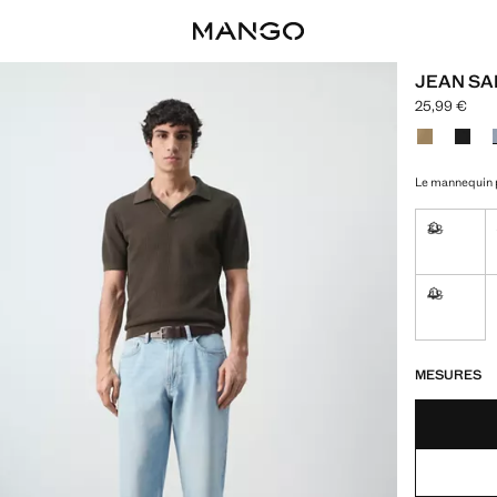
JEAN SA
25,99 €
Prix actuel [
Choisissez u
Le mannequin p
38
Non dispon
48
Non dispon
DERNIÈRES UNI
NON DISPONIB
MESURES