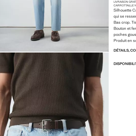
LIVRAISON GRA
CARROT
TAILLE
Silhouette Ca
qui se resser
Bas crop. Ti
Bouton et fe
poches gouss
Produit en s
DÉTAILS, C
DISPONIBIL