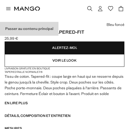
Choisissez une couleur
Bleu foncé
Passer au contenu principal
JEAN BEN CROPPED TAPERED-FIT
25,99 €
Prix actuel [25,99 € ]
ALERTEZ-MOI.
VOIR LE LOOK
LIVRAISON GRATUITE EN BOUTIQUE
TAPERED
TAILLE NORMALE
7/8
Tissu de coton. Tapered-fit : coupe large en haut qui se resserre depuis
le genou jusqu’à la cheville. Style crop. Deux poches sur les côtés.
Poche porte-monnaie. Deux poches plaquées à l'arrière. Passants de
ceinture. Fermeture Éclair et bouton à l’avant. Produit en solde
EN LIRE PLUS
DÉTAILS, COMPOSITION ET ENTRETIEN
MESURES