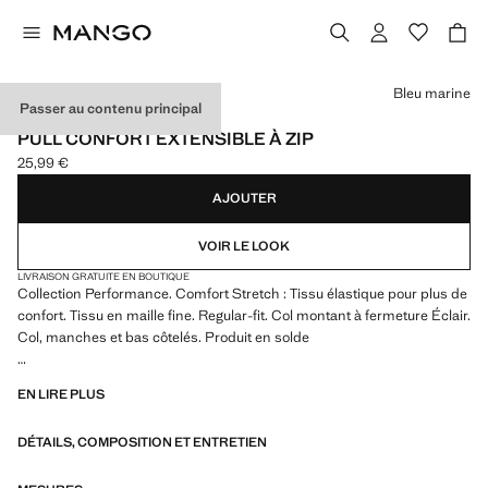
Choisissez une couleur
Bleu marine
Passer au contenu principal
PERFORMANCE
PULL CONFORT EXTENSIBLE À ZIP
25,99 €
Prix actuel [25,99 € ]
AJOUTER
VOIR LE LOOK
LIVRAISON GRATUITE EN BOUTIQUE
Collection Performance. Comfort Stretch : Tissu élastique pour plus de
confort. Tissu en maille fine. Regular-fit. Col montant à fermeture Éclair.
Col, manches et bas côtelés. Produit en solde
PERFORMANCE : une collection de vêtements confectionnés à partir
EN LIRE PLUS
de fibres techniques. Cette sélection présente une vaste gamme de
caractéristiques avancées telles que des tissus bi-stretch, à séchage
DÉTAILS, COMPOSITION ET ENTRETIEN
rapide, faciles à repasser, thermorégulateurs, respirants ou résistants
à l’eau, organisés en trois catégories générales : Thermorégulation,