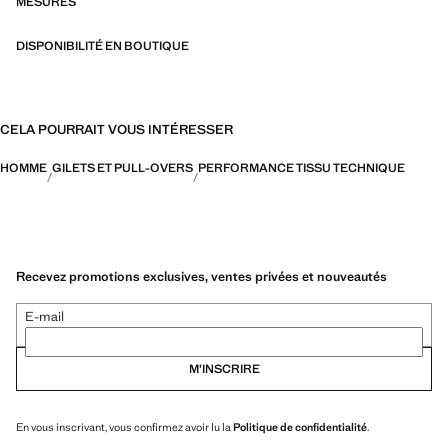
fonctionnalité et confort
MESURES
DISPONIBILITÉ EN BOUTIQUE
CELA POURRAIT VOUS INTÉRESSER
HOMME
GILETS ET PULL-OVERS
PERFORMANCE TISSU TECHNIQUE
Recevez promotions exclusives, ventes privées et nouveautés
E-mail
M’INSCRIRE
En vous inscrivant, vous confirmez avoir lu la
Politique de confidentialité
.