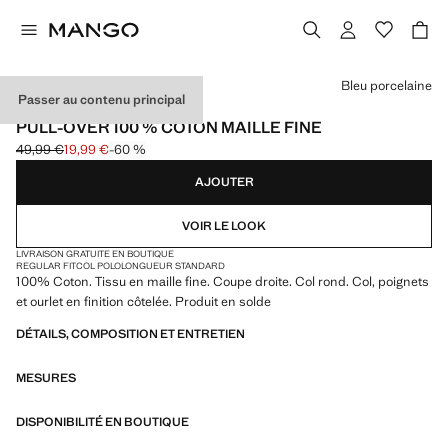
Choisissez une couleur
Bleu porcelaine
Passer au contenu principal
ESSENTIALS
PULL-OVER 100 % COTON MAILLE FINE
49,99 €
19,99 €
-60 %
Prix initial barré [49,99 € ]
Prix actuel [19,99 € ]
AJOUTER
VOIR LE LOOK
LIVRAISON GRATUITE EN BOUTIQUE
REGULAR FIT
COL POLO
LONGUEUR STANDARD
100% Coton. Tissu en maille fine. Coupe droite. Col rond. Col, poignets
et ourlet en finition côtelée. Produit en solde
DÉTAILS, COMPOSITION ET ENTRETIEN
MESURES
DISPONIBILITÉ EN BOUTIQUE