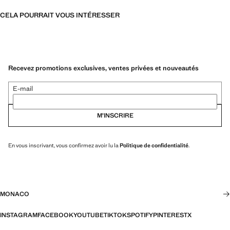
CELA POURRAIT VOUS INTÉRESSER
Recevez promotions exclusives, ventes privées et nouveautés
E-mail
M’INSCRIRE
En vous inscrivant, vous confirmez avoir lu la
Politique de confidentialité
.
MONACO
INSTAGRAM
FACEBOOK
YOUTUBE
TIKTOK
SPOTIFY
PINTEREST
X