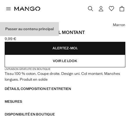
Choisissez une couleur
Marron
Passer au contenu principal
PULL-OVER MAILLE COL MONTANT
9,99 €
Prix actuel [9,99 € ]
ALERTEZ-MOI.
VOIR LE LOOK
LIVRAISON GRATUITE EN BOUTIQUE
Tissu 100 % coton. Coupe droite. Design uni. Col montant. Manches
longues. Produit en solde
DÉTAILS, COMPOSITION ET ENTRETIEN
MESURES
DISPONIBILITÉ EN BOUTIQUE