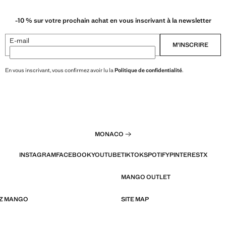
-10 % sur votre prochain achat en vous inscrivant à la newsletter
E-mail
M’INSCRIRE
En vous inscrivant, vous confirmez avoir lu la
Politique de confidentialité
.
MONACO
INSTAGRAM
FACEBOOK
YOUTUBE
TIKTOK
SPOTIFY
PINTEREST
X
MANGO OUTLET
EZ MANGO
SITE MAP