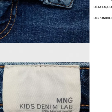
pantalon eff
DÉTAILS, C
DISPONIBIL