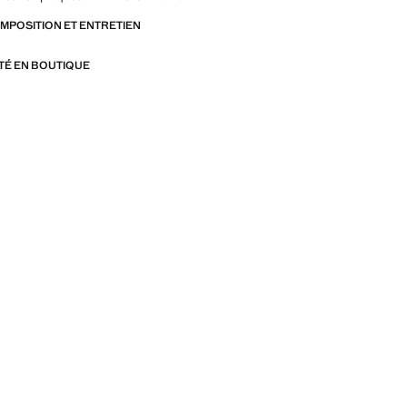
iloché. Produit en solde
OMPOSITION ET ENTRETIEN
ITÉ EN BOUTIQUE