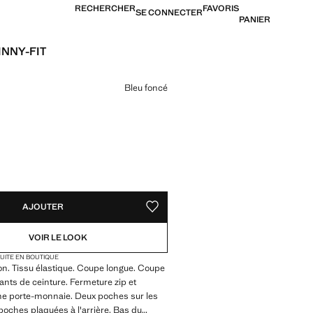
RECHERCHER
FAVORIS
SE CONNECTER
PANIER
INNY-FIT
7,99 € ]
ne couleur
Bleu foncé
TÉS !
LE. JE LE VEUX !
AJOUTER
AJOUTER AUX FAVORIS
VOIR LE LOOK
TUITE EN BOUTIQUE
on. Tissu élastique. Coupe longue. Coupe
sants de ceinture. Fermeture zip et
he porte-monnaie. Deux poches sur les
poches plaquées à l'arrière. Bas du