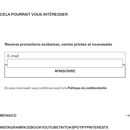
CELA POURRAIT VOUS INTÉRESSER
Recevez promotions exclusives, ventes privées et nouveautés
E-mail
M’INSCRIRE
En vous inscrivant, vous confirmez avoir lu la
Politique de confidentialité
.
MONACO
INSTAGRAM
FACEBOOK
YOUTUBE
TIKTOK
SPOTIFY
PINTEREST
X