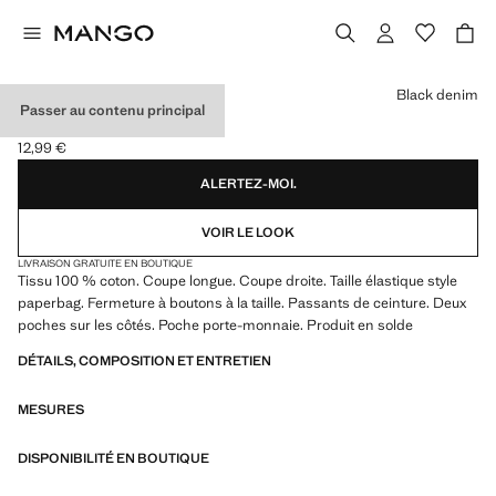
Choisissez une couleur
Black denim
Passer au contenu principal
JEAN PAPERBAG
12,99 €
Prix actuel [12,99 € ]
ALERTEZ-MOI.
VOIR LE LOOK
LIVRAISON GRATUITE EN BOUTIQUE
Tissu 100 % coton. Coupe longue. Coupe droite. Taille élastique style
paperbag. Fermeture à boutons à la taille. Passants de ceinture. Deux
poches sur les côtés. Poche porte-monnaie. Produit en solde
DÉTAILS, COMPOSITION ET ENTRETIEN
MESURES
DISPONIBILITÉ EN BOUTIQUE