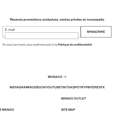
Recevez promotions exclusives, ventes privées et nouveautés
E-mail
M’INSCRIRE
En vous inscrivant, vous confirmez avoir lu la
Politique de confidentialité
.
MONACO
INSTAGRAM
FACEBOOK
YOUTUBE
TIKTOK
SPOTIFY
PINTEREST
X
MANGO OUTLET
EZ MANGO
SITE MAP