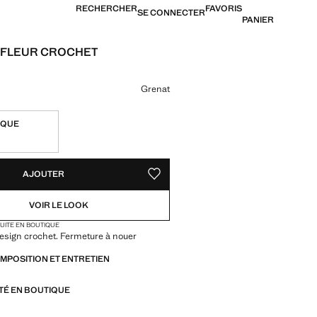
RECHERCHER
FAVORIS
SE CONNECTER
PANIER
 FLEUR CROCHET
7,99 € ]
ne couleur
Grenat
IQUE
TÉS !
LE. JE LE VEUX !
AJOUTER
AJOUTER AUX FAVORIS
VOIR LE LOOK
TUITE EN BOUTIQUE
 Design crochet. Fermeture à nouer
OMPOSITION ET ENTRETIEN
ITÉ EN BOUTIQUE