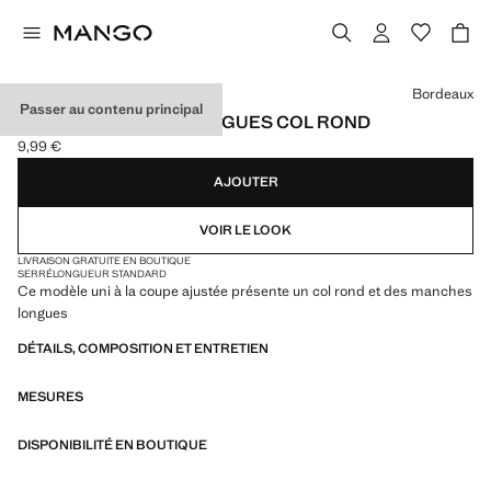
Choisissez une couleur
Bordeaux
Passer au contenu principal
T-SHIRT MANCHES LONGUES COL ROND
9,99 €
Prix actuel [9,99 € ]
AJOUTER
VOIR LE LOOK
LIVRAISON GRATUITE EN BOUTIQUE
SERRÉ
LONGUEUR STANDARD
Ce modèle uni à la coupe ajustée présente un col rond et des manches
longues
DÉTAILS, COMPOSITION ET ENTRETIEN
MESURES
DISPONIBILITÉ EN BOUTIQUE