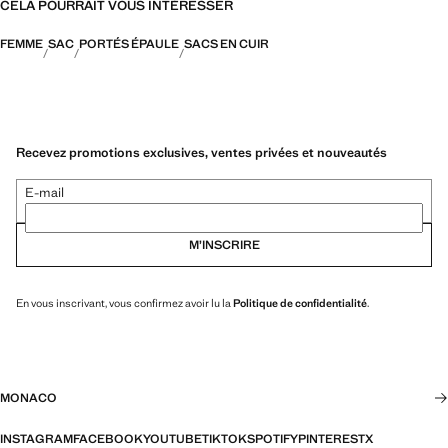
CELA POURRAIT VOUS INTÉRESSER
FEMME
SAC
PORTÉS ÉPAULE
SACS EN CUIR
Recevez promotions exclusives, ventes privées et nouveautés
E-mail
M’INSCRIRE
En vous inscrivant, vous confirmez avoir lu la
Politique de confidentialité
.
MONACO
INSTAGRAM
FACEBOOK
YOUTUBE
TIKTOK
SPOTIFY
PINTEREST
X