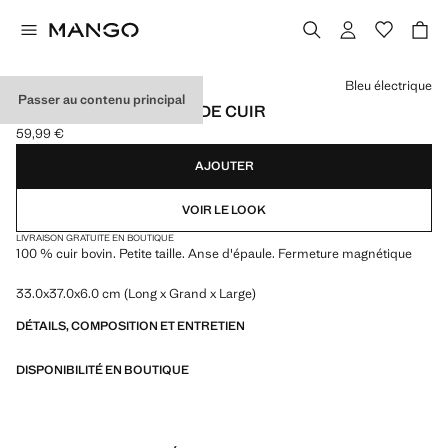
Choisissez une couleur
Bleu électrique
Passer au contenu principal
PETIT SAC EN CROÛTE DE CUIR
59,99 €
Prix actuel [59,99 € ]
AJOUTER
VOIR LE LOOK
LIVRAISON GRATUITE EN BOUTIQUE
100 % cuir bovin. Petite taille. Anse d'épaule. Fermeture magnétique
33.0x37.0x6.0 cm (Long x Grand x Large)
DÉTAILS, COMPOSITION ET ENTRETIEN
DISPONIBILITÉ EN BOUTIQUE