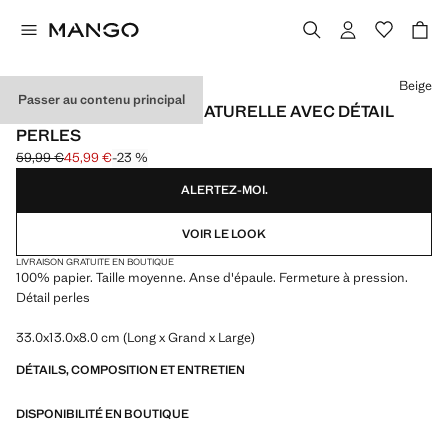
Choisissez une couleur
Beige
Passer au contenu principal
SAC À MAIN EN FIBRE NATURELLE AVEC DÉTAIL
PERLES
59,99 €
45,99 €
-23 %
Prix initial barré [59,99 € ]
Prix actuel [45,99 € ]
ALERTEZ-MOI.
VOIR LE LOOK
LIVRAISON GRATUITE EN BOUTIQUE
100% papier. Taille moyenne. Anse d'épaule. Fermeture à pression.
Détail perles
33.0x13.0x8.0 cm (Long x Grand x Large)
DÉTAILS, COMPOSITION ET ENTRETIEN
DISPONIBILITÉ EN BOUTIQUE