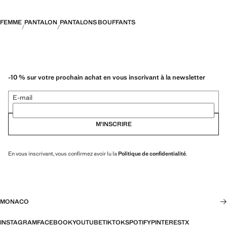
FEMME
PANTALON
PANTALONS BOUFFANTS
-10 % sur votre prochain achat en vous inscrivant à la newsletter
E-mail
M’INSCRIRE
En vous inscrivant, vous confirmez avoir lu la
Politique de confidentialité
.
MONACO
INSTAGRAM
FACEBOOK
YOUTUBE
TIKTOK
SPOTIFY
PINTEREST
X