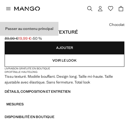
Choisissez une couleur
Chocolat
Passer au contenu principal
PANTALON BOUFFANT TEXTURÉ
39,99 €
19,99 €
-50 %
Prix initial barré [39,99 € ]
Prix actuel [19,99 € ]
AJOUTER
VOIR LE LOOK
LIVRAISON GRATUITE EN BOUTIQUE
DROIT
TAILLE HAUTE
LONG
Tissu texturé. Modèle bouffant. Design long. Taille mi-haute. Taille
ajustable avec élastique. Sans fermeture. Total look
DÉTAILS, COMPOSITION ET ENTRETIEN
MESURES
DISPONIBILITÉ EN BOUTIQUE