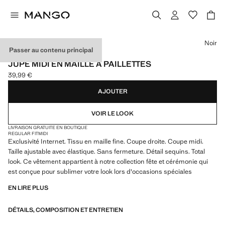
Choisissez une couleur
Noir
Passer au contenu principal
EXCLUSIVITÉ INTERNET
JUPE MIDI EN MAILLE À PAILLETTES
39,99 €
Prix actuel [39,99 € ]
AJOUTER
VOIR LE LOOK
LIVRAISON GRATUITE EN BOUTIQUE
REGULAR FIT
MIDI
Exclusivité Internet. Tissu en maille fine. Coupe droite. Coupe midi.
Taille ajustable avec élastique. Sans fermeture. Détail sequins. Total
look. Ce vêtement appartient à notre collection fête et cérémonie qui
est conçue pour sublimer votre look lors d'occasions spéciales
EN LIRE PLUS
DÉTAILS, COMPOSITION ET ENTRETIEN