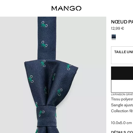
NŒUD PA
12,99 €
Prix actuel [
Choisissez u
TAILLE UN
DERNIÈRES UNI
NON DISPONIB
LIVRAISON GRA
Tissu polyes
Sangle ajust
Collection f
10.0x5.0 cm
DÉTAILS, C