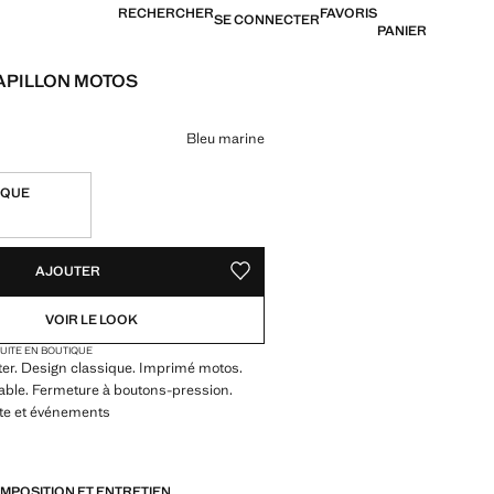
RECHERCHER
FAVORIS
SE CONNECTER
PANIER
PILLON MOTOS
12,99 € ]
ne couleur
Bleu marine
IQUE
TÉS !
LE. JE LE VEUX !
AJOUTER
AJOUTER AUX FAVORIS
VOIR LE LOOK
TUITE EN BOUTIQUE
ter. Design classique. Imprimé motos.
able. Fermeture à boutons-pression.
ête et événements
OMPOSITION ET ENTRETIEN