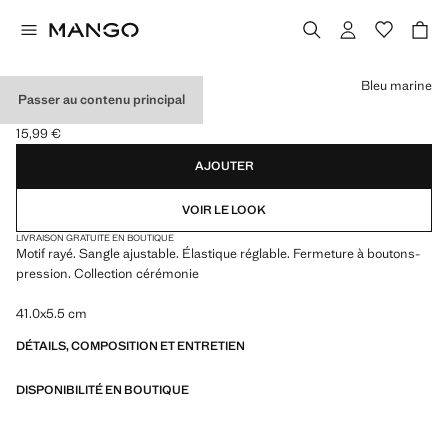
Choisissez une couleur
Bleu marine
Passer au contenu principal
CRAVATE À RAYURES
15,99 €
Prix actuel [15,99 € ]
AJOUTER
VOIR LE LOOK
LIVRAISON GRATUITE EN BOUTIQUE
Motif rayé. Sangle ajustable. Élastique réglable. Fermeture à boutons-
pression. Collection cérémonie
41.0x5.5 cm
DÉTAILS, COMPOSITION ET ENTRETIEN
DISPONIBILITÉ EN BOUTIQUE